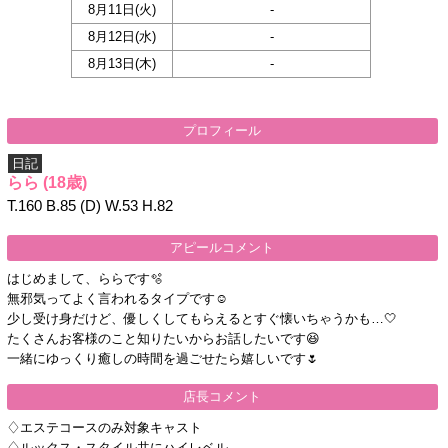
8月11日(
火
)
-
8月12日(
水
)
-
8月13日(
木
)
-
プロフィール
日記
らら
(18歳)
T.160 B.85 (D) W.53 H.82
アピールコメント
はじめまして、ららです🫧
無邪気ってよく言われるタイプです☺️
少し受け身だけど、優しくしてもらえるとすぐ懐いちゃうかも…🤍
たくさんお客様のこと知りたいからお話したいです😆
一緒にゆっくり癒しの時間を過ごせたら嬉しいです🌷
店長コメント
♢エステコースのみ対象キャスト
♢ルックス・スタイル共にハイレベル