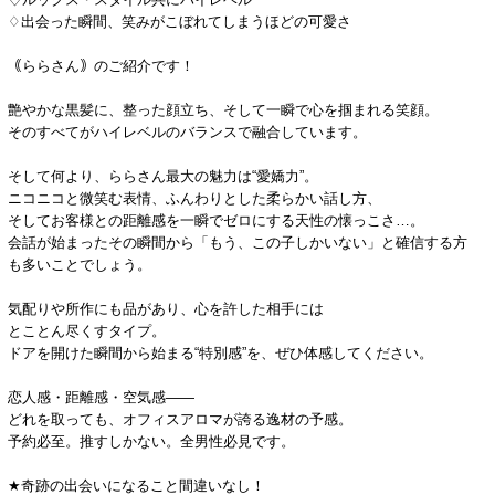
♢出会った瞬間、笑みがこぼれてしまうほどの可愛さ
｟ららさん｠のご紹介です！
艶やかな黒髪に、整った顔立ち、そして一瞬で心を掴まれる笑顔。
そのすべてがハイレベルのバランスで融合しています。
そして何より、ららさん最大の魅力は“愛嬌力”。
ニコニコと微笑む表情、ふんわりとした柔らかい話し方、
そしてお客様との距離感を一瞬でゼロにする天性の懐っこさ…。
会話が始まったその瞬間から「もう、この子しかいない」と確信する方
も多いことでしょう。
気配りや所作にも品があり、心を許した相手には
とことん尽くすタイプ。
ドアを開けた瞬間から始まる“特別感”を、ぜひ体感してください。
恋人感・距離感・空気感――
どれを取っても、オフィスアロマが誇る逸材の予感。
予約必至。推すしかない。全男性必見です。
★奇跡の出会いになること間違いなし！