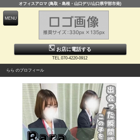
オフィスアロマ (鳥取・島根・山口デリ/山口県宇部市発)
お店に電話する
TEL.070-4220-0912
らら のプロフィール