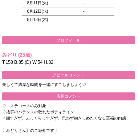
8月11日(
火
)
-
8月12日(
水
)
-
8月13日(
木
)
-
プロフィール
みどり
(25歳)
T.158 B.85 (D) W.54 H.82
アピールコメント
楽しくて濃厚な時間を一緒にすごしましょう♡
店長コメント
♢エステコースのみ対象
♢抜群のバランスの取れたボディライン
♢細すぎず、ふっくらしすぎず、思わず抱きしめたくなる至福の肉感
〘みどりさん〙のご紹介です！