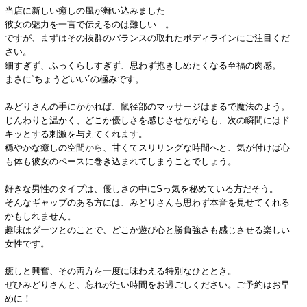
当店に新しい癒しの風が舞い込みました
彼女の魅力を一言で伝えるのは難しい…。
ですが、まずはその抜群のバランスの取れたボディラインにご注目くだ
さい。
細すぎず、ふっくらしすぎず、思わず抱きしめたくなる至福の肉感。
まさに“ちょうどいい”の極みです。
みどりさんの手にかかれば、鼠径部のマッサージはまるで魔法のよう。
じんわりと温かく、どこか優しさを感じさせながらも、次の瞬間にはド
キッとする刺激を与えてくれます。
穏やかな癒しの空間から、甘くてスリリングな時間へと、気が付けば心
も体も彼女のペースに巻き込まれてしまうことでしょう。
好きな男性のタイプは、優しさの中にSっ気を秘めている方だそう。
そんなギャップのある方には、みどりさんも思わず本音を見せてくれる
かもしれません。
趣味はダーツとのことで、どこか遊び心と勝負強さも感じさせる楽しい
女性です。
癒しと興奮、その両方を一度に味わえる特別なひととき。
ぜひみどりさんと、忘れがたい時間をお過ごしください。ご予約はお早
めに！